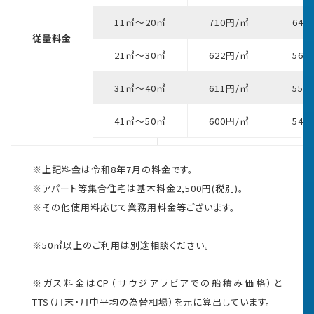
11㎥～20㎥
710円/㎥
645
従量料金
21㎥～30㎥
622円/㎥
565
31㎥～40㎥
611円/㎥
555
41㎥～50㎥
600円/㎥
545
※上記料金は令和8年7月の料金です。
※アパート等集合住宅は基本料金2,500円(税別)。
※その他使用料応じて業務用料金等ございます。
※50㎥以上のご利用は別途相談ください。
※ガス料金はCP（サウジアラビアでの船積み価格）と
TTS（月末・月中平均の為替相場）を元に算出しています。