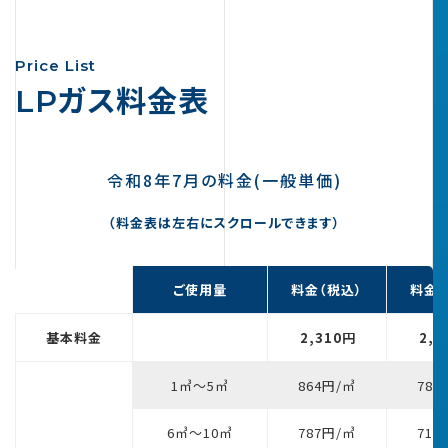
STRENGTH
COMPANY
Price List
LPガス料金表
RECRUIT
CONTACT
令和8年7月の料金(一般単価)
（料金表は左右にスクロールできます）
ご使用量
料金（税込）
料金（
基本料金
2,310円
2,1
1㎥～5㎥
864円/㎥
785
6㎥～10㎥
787円/㎥
715