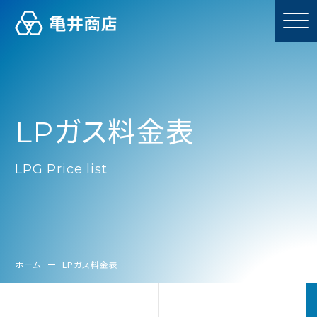
L
P
ガ
ス
料
金
表
HOME
L
P
G
P
r
i
c
e
l
i
s
t
LPG
WATER
ELECTRICITY
ホーム
LPガス料金表
REFORM