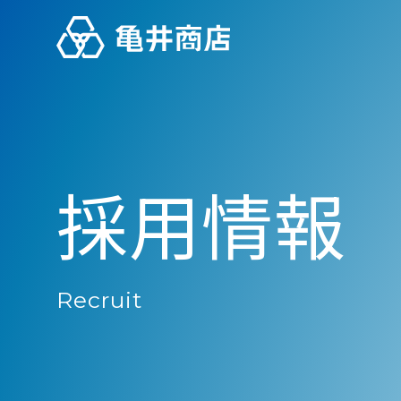
HOME
採
用
情
報
LPG
R
e
c
r
u
i
t
WATER