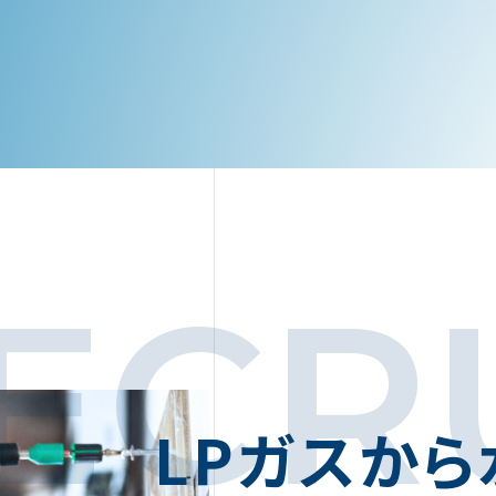
CITY
TH
Y
T
LPガスから